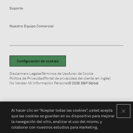
Soporte
Nuestro Equipo Comercial
Configuración de cookies
Disclaimers Legales
Términos de Uso
Aviso de Cookie
Política de Privacidad
Portal de privacidad del cliente (en inglés)
No Vendan Mi Información Personal
© 2026 S&P Global
Al hacer clic en “Aceptar todas las cookies”, usted acepta
que las cookies se guarden en su dispositivo para mejorar
la navegación del sitio, analizar el uso del mismo, y
colaborar con nuestros estudios para marketing.