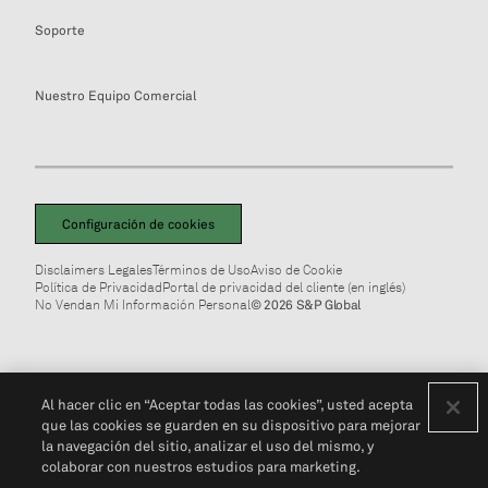
Soporte
Nuestro Equipo Comercial
Configuración de cookies
Disclaimers Legales
Términos de Uso
Aviso de Cookie
Política de Privacidad
Portal de privacidad del cliente (en inglés)
No Vendan Mi Información Personal
© 2026 S&P Global
Al hacer clic en “Aceptar todas las cookies”, usted acepta
que las cookies se guarden en su dispositivo para mejorar
la navegación del sitio, analizar el uso del mismo, y
colaborar con nuestros estudios para marketing.