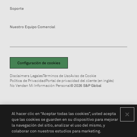
Soporte
Nuestro Equipo Comercial
Configuración de cookies
Disclaimers Legales
Términos de Uso
Aviso de Cookie
Política de Privacidad
Portal de privacidad del cliente (en inglés)
No Vendan Mi Información Personal
© 2026 S&P Global
Al hacer clic en “Aceptar todas las cookies”, usted acepta
que las cookies se guarden en su dispositivo para mejorar
la navegación del sitio, analizar el uso del mismo, y
colaborar con nuestros estudios para marketing.