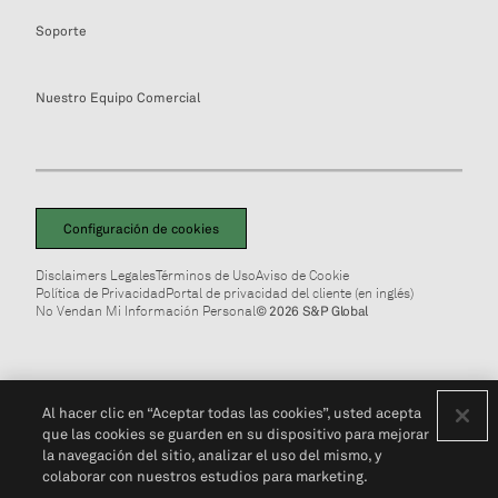
Soporte
Nuestro Equipo Comercial
Configuración de cookies
Disclaimers Legales
Términos de Uso
Aviso de Cookie
Política de Privacidad
Portal de privacidad del cliente (en inglés)
No Vendan Mi Información Personal
© 2026 S&P Global
Al hacer clic en “Aceptar todas las cookies”, usted acepta
que las cookies se guarden en su dispositivo para mejorar
la navegación del sitio, analizar el uso del mismo, y
colaborar con nuestros estudios para marketing.