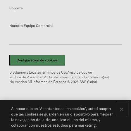
Soporte
Nuestro Equipo Comercial
Configuración de cookies
Disclaimers Legales
Términos de Uso
Aviso de Cookie
Política de Privacidad
Portal de privacidad del cliente (en inglés)
No Vendan Mi Información Personal
© 2026 S&P Global
Al hacer clic en “Aceptar todas las cookies”, usted acepta
que las cookies se guarden en su dispositivo para mejorar
la navegación del sitio, analizar el uso del mismo, y
colaborar con nuestros estudios para marketing.