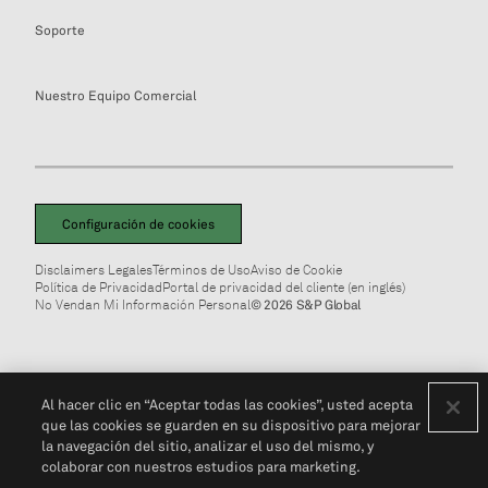
Soporte
Nuestro Equipo Comercial
Configuración de cookies
Disclaimers Legales
Términos de Uso
Aviso de Cookie
Política de Privacidad
Portal de privacidad del cliente (en inglés)
No Vendan Mi Información Personal
© 2026 S&P Global
Al hacer clic en “Aceptar todas las cookies”, usted acepta
que las cookies se guarden en su dispositivo para mejorar
la navegación del sitio, analizar el uso del mismo, y
colaborar con nuestros estudios para marketing.