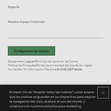
Soporte
Nuestro Equipo Comercial
Configuración de cookies
Disclaimers Legales
Términos de Uso
Aviso de Cookie
Política de Privacidad
Portal de privacidad del cliente (en inglés)
No Vendan Mi Información Personal
© 2026 S&P Global
Al hacer clic en “Aceptar todas las cookies”, usted acepta
que las cookies se guarden en su dispositivo para mejorar
la navegación del sitio, analizar el uso del mismo, y
colaborar con nuestros estudios para marketing.