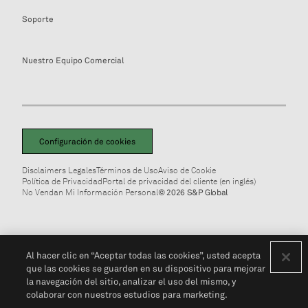
Soporte
Nuestro Equipo Comercial
Configuración de cookies
Disclaimers Legales
Términos de Uso
Aviso de Cookie
Política de Privacidad
Portal de privacidad del cliente (en inglés)
No Vendan Mi Información Personal
© 2026 S&P Global
Al hacer clic en “Aceptar todas las cookies”, usted acepta
que las cookies se guarden en su dispositivo para mejorar
la navegación del sitio, analizar el uso del mismo, y
colaborar con nuestros estudios para marketing.