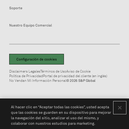
Soporte
Nuestro Equipo Comercial
Configuración de cookies
Disclaimers Legales
Términos de Uso
Aviso de Cookie
Política de Privacidad
Portal de privacidad del cliente (en inglés)
No Vendan Mi Información Personal
© 2026 S&P Global
Al hacer clic en “Aceptar todas las cookies”, usted acepta
que las cookies se guarden en su dispositivo para mejorar
la navegación del sitio, analizar el uso del mismo, y
colaborar con nuestros estudios para marketing.