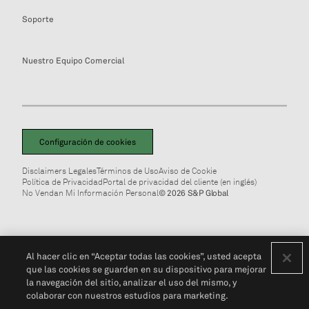
Soporte
Nuestro Equipo Comercial
Configuración de cookies
Disclaimers Legales
Términos de Uso
Aviso de Cookie
Política de Privacidad
Portal de privacidad del cliente (en inglés)
No Vendan Mi Información Personal
© 2026 S&P Global
Al hacer clic en “Aceptar todas las cookies”, usted acepta
que las cookies se guarden en su dispositivo para mejorar
la navegación del sitio, analizar el uso del mismo, y
colaborar con nuestros estudios para marketing.