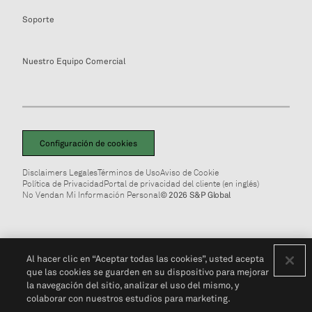
Soporte
Nuestro Equipo Comercial
Configuración de cookies
Disclaimers Legales
Términos de Uso
Aviso de Cookie
Política de Privacidad
Portal de privacidad del cliente (en inglés)
No Vendan Mi Información Personal
© 2026 S&P Global
Al hacer clic en “Aceptar todas las cookies”, usted acepta
que las cookies se guarden en su dispositivo para mejorar
la navegación del sitio, analizar el uso del mismo, y
colaborar con nuestros estudios para marketing.