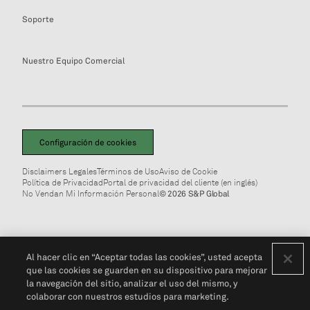
Soporte
Nuestro Equipo Comercial
Configuración de cookies
Disclaimers Legales
Términos de Uso
Aviso de Cookie
Política de Privacidad
Portal de privacidad del cliente (en inglés)
No Vendan Mi Información Personal
© 2026 S&P Global
Al hacer clic en “Aceptar todas las cookies”, usted acepta
que las cookies se guarden en su dispositivo para mejorar
la navegación del sitio, analizar el uso del mismo, y
colaborar con nuestros estudios para marketing.