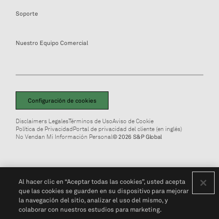
Soporte
Nuestro Equipo Comercial
Configuración de cookies
Disclaimers Legales
Términos de Uso
Aviso de Cookie
Política de Privacidad
Portal de privacidad del cliente (en inglés)
No Vendan Mi Información Personal
© 2026 S&P Global
Al hacer clic en “Aceptar todas las cookies”, usted acepta
que las cookies se guarden en su dispositivo para mejorar
la navegación del sitio, analizar el uso del mismo, y
colaborar con nuestros estudios para marketing.