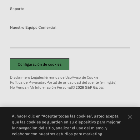
Soporte
Nuestro Equipo Comercial
Configuración de cookies
Disclaimers Legales
Términos de Uso
Aviso de Cookie
Política de Privacidad
Portal de privacidad del cliente (en inglés)
No Vendan Mi Información Personal
© 2026 S&P Global
Al hacer clic en “Aceptar todas las cookies”, usted acepta
que las cookies se guarden en su dispositivo para mejorar
la navegación del sitio, analizar el uso del mismo, y
colaborar con nuestros estudios para marketing.