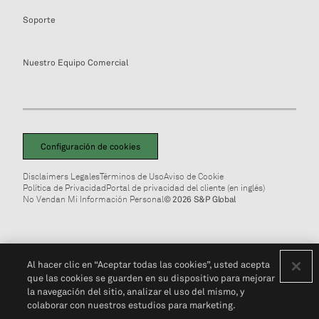
Soporte
Nuestro Equipo Comercial
Configuración de cookies
Disclaimers Legales
Términos de Uso
Aviso de Cookie
Política de Privacidad
Portal de privacidad del cliente (en inglés)
No Vendan Mi Información Personal
© 2026 S&P Global
Al hacer clic en “Aceptar todas las cookies”, usted acepta
que las cookies se guarden en su dispositivo para mejorar
la navegación del sitio, analizar el uso del mismo, y
colaborar con nuestros estudios para marketing.