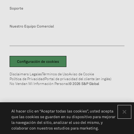
Soporte
Nuestro Equipo Comercial
Configuración de cookies
Disclaimers Legales
Términos de Uso
Aviso de Cookie
Política de Privacidad
Portal de privacidad del cliente (en inglés)
No Vendan Mi Información Personal
© 2026 S&P Global
Al hacer clic en “Aceptar todas las cookies”, usted acepta
que las cookies se guarden en su dispositivo para mejorar
la navegación del sitio, analizar el uso del mismo, y
colaborar con nuestros estudios para marketing.