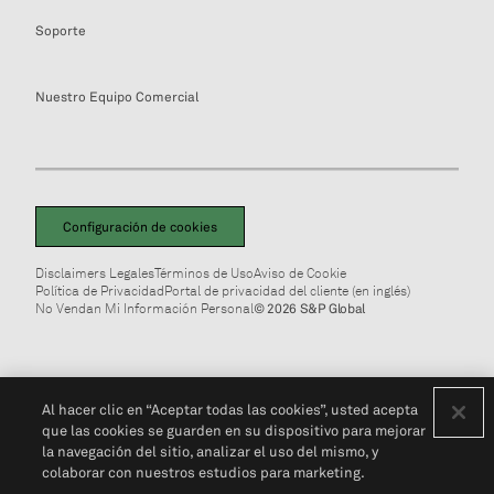
Soporte
Nuestro Equipo Comercial
Configuración de cookies
Disclaimers Legales
Términos de Uso
Aviso de Cookie
Política de Privacidad
Portal de privacidad del cliente (en inglés)
No Vendan Mi Información Personal
© 2026 S&P Global
Al hacer clic en “Aceptar todas las cookies”, usted acepta
que las cookies se guarden en su dispositivo para mejorar
la navegación del sitio, analizar el uso del mismo, y
colaborar con nuestros estudios para marketing.