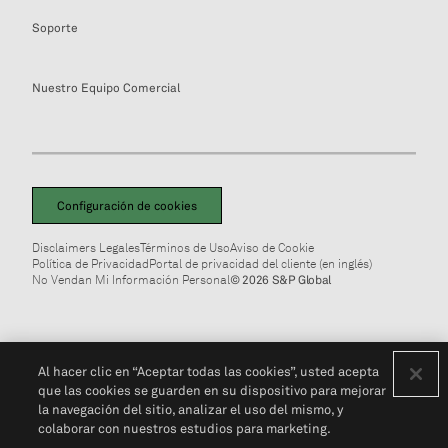
Soporte
Nuestro Equipo Comercial
Configuración de cookies
Disclaimers Legales
Términos de Uso
Aviso de Cookie
Política de Privacidad
Portal de privacidad del cliente (en inglés)
No Vendan Mi Información Personal
© 2026 S&P Global
Al hacer clic en “Aceptar todas las cookies”, usted acepta
que las cookies se guarden en su dispositivo para mejorar
la navegación del sitio, analizar el uso del mismo, y
colaborar con nuestros estudios para marketing.