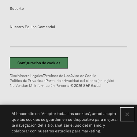
Soporte
Nuestro Equipo Comercial
Configuración de cookies
Disclaimers Legales
Términos de Uso
Aviso de Cookie
Política de Privacidad
Portal de privacidad del cliente (en inglés)
No Vendan Mi Información Personal
© 2026 S&P Global
Al hacer clic en “Aceptar todas las cookies”, usted acepta
que las cookies se guarden en su dispositivo para mejorar
la navegación del sitio, analizar el uso del mismo, y
colaborar con nuestros estudios para marketing.