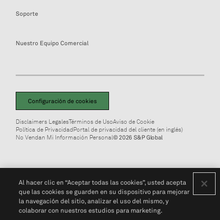
Soporte
Nuestro Equipo Comercial
Configuración de cookies
Disclaimers Legales
Términos de Uso
Aviso de Cookie
Política de Privacidad
Portal de privacidad del cliente (en inglés)
No Vendan Mi Información Personal
© 2026 S&P Global
Al hacer clic en “Aceptar todas las cookies”, usted acepta
que las cookies se guarden en su dispositivo para mejorar
la navegación del sitio, analizar el uso del mismo, y
colaborar con nuestros estudios para marketing.