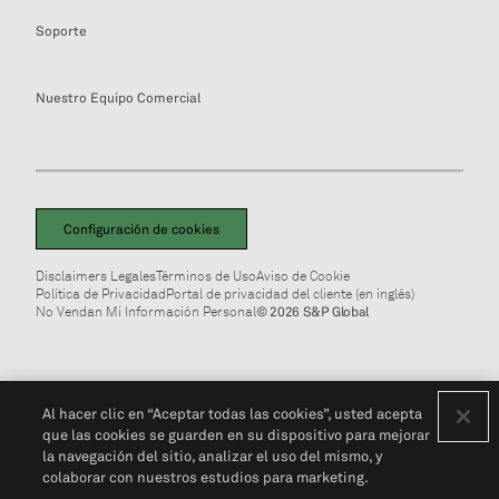
Soporte
Nuestro Equipo Comercial
Configuración de cookies
Disclaimers Legales
Términos de Uso
Aviso de Cookie
Política de Privacidad
Portal de privacidad del cliente (en inglés)
No Vendan Mi Información Personal
© 2026 S&P Global
Al hacer clic en “Aceptar todas las cookies”, usted acepta
que las cookies se guarden en su dispositivo para mejorar
la navegación del sitio, analizar el uso del mismo, y
colaborar con nuestros estudios para marketing.