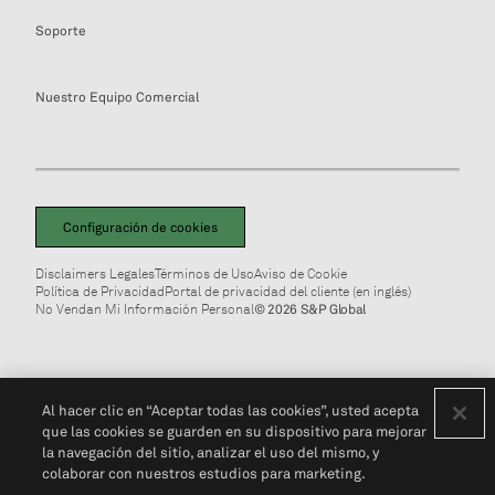
Soporte
Nuestro Equipo Comercial
Configuración de cookies
Disclaimers Legales
Términos de Uso
Aviso de Cookie
Política de Privacidad
Portal de privacidad del cliente (en inglés)
No Vendan Mi Información Personal
© 2026 S&P Global
Al hacer clic en “Aceptar todas las cookies”, usted acepta
que las cookies se guarden en su dispositivo para mejorar
la navegación del sitio, analizar el uso del mismo, y
colaborar con nuestros estudios para marketing.