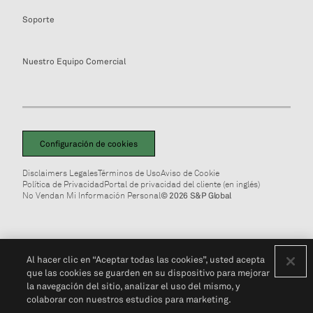
Soporte
Nuestro Equipo Comercial
Configuración de cookies
Disclaimers Legales
Términos de Uso
Aviso de Cookie
Política de Privacidad
Portal de privacidad del cliente (en inglés)
No Vendan Mi Información Personal
© 2026 S&P Global
Al hacer clic en “Aceptar todas las cookies”, usted acepta
que las cookies se guarden en su dispositivo para mejorar
la navegación del sitio, analizar el uso del mismo, y
colaborar con nuestros estudios para marketing.