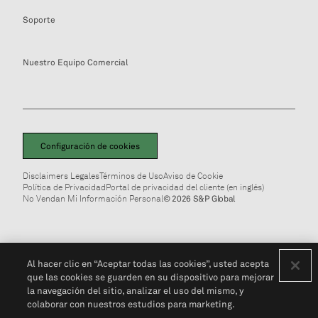
Soporte
Nuestro Equipo Comercial
Configuración de cookies
Disclaimers Legales
Términos de Uso
Aviso de Cookie
Política de Privacidad
Portal de privacidad del cliente (en inglés)
No Vendan Mi Información Personal
© 2026 S&P Global
Al hacer clic en “Aceptar todas las cookies”, usted acepta
que las cookies se guarden en su dispositivo para mejorar
la navegación del sitio, analizar el uso del mismo, y
colaborar con nuestros estudios para marketing.