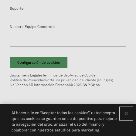
Soporte
Nuestro Equipo Comercial
Configuración de cookies
Disclaimers Legales
Términos de Uso
Aviso de Cookie
Política de Privacidad
Portal de privacidad del cliente (en inglés)
No Vendan Mi Información Personal
© 2026 S&P Global
Al hacer clic en “Aceptar todas las cookies”, usted acepta
que las cookies se guarden en su dispositivo para mejorar
la navegación del sitio, analizar el uso del mismo, y
colaborar con nuestros estudios para marketing.