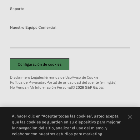
Soporte
Nuestro Equipo Comercial
Configuración de cookies
Disclaimers Legales
Términos de Uso
Aviso de Cookie
Política de Privacidad
Portal de privacidad del cliente (en inglés)
No Vendan Mi Información Personal
© 2026 S&P Global
Al hacer clic en “Aceptar todas las cookies”, usted acepta
que las cookies se guarden en su dispositivo para mejorar
la navegación del sitio, analizar el uso del mismo, y
colaborar con nuestros estudios para marketing.