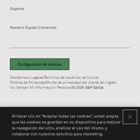
Soporte
Nuestro Equipo Comercial
Configuración de cookies
Disclaimers Legales
Términos de Uso
Aviso de Cookie
Política de Privacidad
Portal de privacidad del cliente (en inglés)
No Vendan Mi Información Personal
© 2026 S&P Global
Al hacer clic en “Aceptar todas las cookies”, usted acepta
que las cookies se guarden en su dispositivo para mejorar
la navegación del sitio, analizar el uso del mismo, y
colaborar con nuestros estudios para marketing.