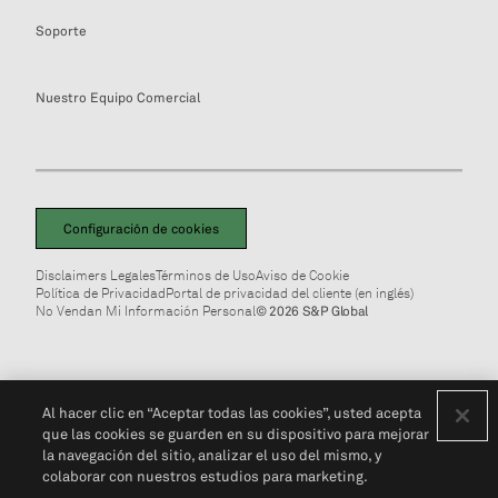
Soporte
Nuestro Equipo Comercial
Configuración de cookies
Disclaimers Legales
Términos de Uso
Aviso de Cookie
Política de Privacidad
Portal de privacidad del cliente (en inglés)
No Vendan Mi Información Personal
© 2026 S&P Global
Al hacer clic en “Aceptar todas las cookies”, usted acepta
que las cookies se guarden en su dispositivo para mejorar
la navegación del sitio, analizar el uso del mismo, y
colaborar con nuestros estudios para marketing.