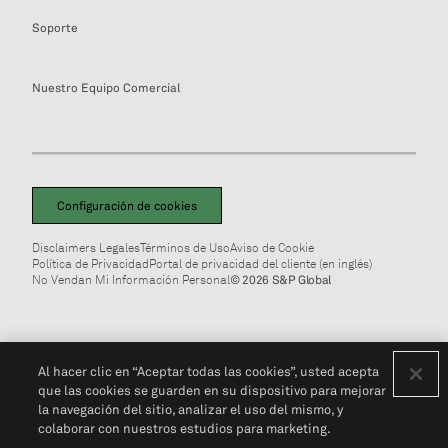
Soporte
Nuestro Equipo Comercial
Configuración de cookies
Disclaimers Legales
Términos de Uso
Aviso de Cookie
Política de Privacidad
Portal de privacidad del cliente (en inglés)
No Vendan Mi Información Personal
© 2026 S&P Global
Al hacer clic en “Aceptar todas las cookies”, usted acepta
que las cookies se guarden en su dispositivo para mejorar
la navegación del sitio, analizar el uso del mismo, y
colaborar con nuestros estudios para marketing.