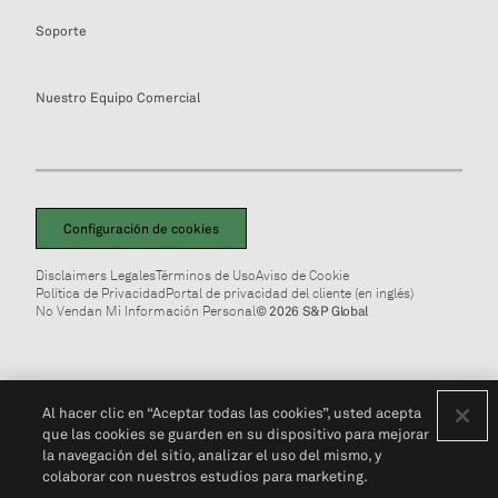
Soporte
Nuestro Equipo Comercial
Configuración de cookies
Disclaimers Legales
Términos de Uso
Aviso de Cookie
Política de Privacidad
Portal de privacidad del cliente (en inglés)
No Vendan Mi Información Personal
© 2026 S&P Global
Al hacer clic en “Aceptar todas las cookies”, usted acepta
que las cookies se guarden en su dispositivo para mejorar
la navegación del sitio, analizar el uso del mismo, y
colaborar con nuestros estudios para marketing.