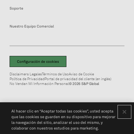
Soporte
Nuestro Equipo Comercial
Configuración de cookies
Disclaimers Legales
Términos de Uso
Aviso de Cookie
Política de Privacidad
Portal de privacidad del cliente (en inglés)
No Vendan Mi Información Personal
© 2026 S&P Global
Al hacer clic en “Aceptar todas las cookies”, usted acepta
que las cookies se guarden en su dispositivo para mejorar
la navegación del sitio, analizar el uso del mismo, y
colaborar con nuestros estudios para marketing.