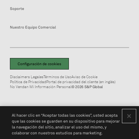
Soporte
Nuestro Equipo Comercial
Configuración de cookies
Disclaimers Legales
Términos de Uso
Aviso de Cookie
Política de Privacidad
Portal de privacidad del cliente (en inglés)
No Vendan Mi Información Personal
© 2026 S&P Global
Al hacer clic en “Aceptar todas las cookies”, usted acepta
que las cookies se guarden en su dispositivo para mejorar
la navegación del sitio, analizar el uso del mismo, y
colaborar con nuestros estudios para marketing.