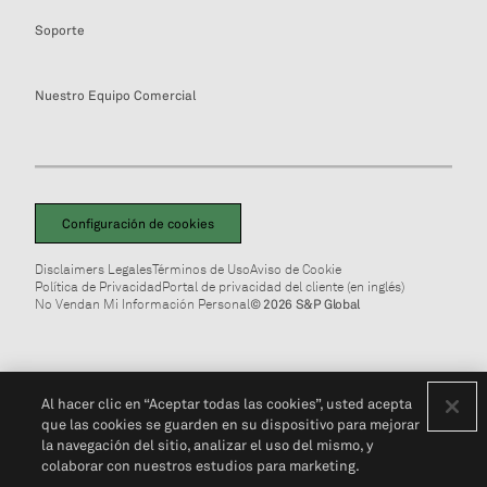
Soporte
Nuestro Equipo Comercial
Configuración de cookies
Disclaimers Legales
Términos de Uso
Aviso de Cookie
Política de Privacidad
Portal de privacidad del cliente (en inglés)
No Vendan Mi Información Personal
© 2026 S&P Global
Al hacer clic en “Aceptar todas las cookies”, usted acepta
que las cookies se guarden en su dispositivo para mejorar
la navegación del sitio, analizar el uso del mismo, y
colaborar con nuestros estudios para marketing.