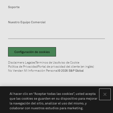
Soporte
Nuestro Equipo Comercial
Configuración de cookies
Disclaimers Legales
Términos de Uso
Aviso de Cookie
Política de Privacidad
Portal de privacidad del cliente (en inglés)
No Vendan Mi Información Personal
© 2026 S&P Global
Al hacer clic en “Aceptar todas las cookies”, usted acepta
que las cookies se guarden en su dispositivo para mejorar
la navegación del sitio, analizar el uso del mismo, y
colaborar con nuestros estudios para marketing.