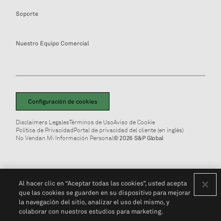
Soporte
Nuestro Equipo Comercial
Configuración de cookies
Disclaimers Legales
Términos de Uso
Aviso de Cookie
Política de Privacidad
Portal de privacidad del cliente (en inglés)
No Vendan Mi Información Personal
© 2026 S&P Global
Al hacer clic en “Aceptar todas las cookies”, usted acepta
que las cookies se guarden en su dispositivo para mejorar
la navegación del sitio, analizar el uso del mismo, y
colaborar con nuestros estudios para marketing.