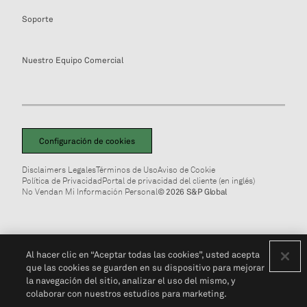
Soporte
Nuestro Equipo Comercial
Configuración de cookies
Disclaimers Legales
Términos de Uso
Aviso de Cookie
Política de Privacidad
Portal de privacidad del cliente (en inglés)
No Vendan Mi Información Personal
© 2026 S&P Global
Al hacer clic en “Aceptar todas las cookies”, usted acepta
que las cookies se guarden en su dispositivo para mejorar
la navegación del sitio, analizar el uso del mismo, y
colaborar con nuestros estudios para marketing.