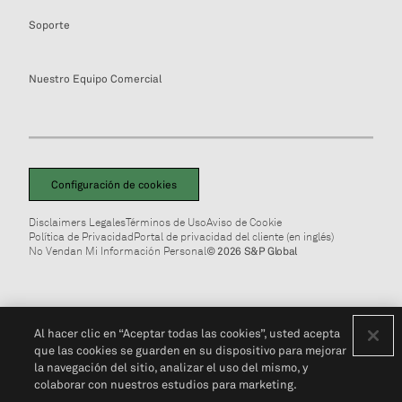
Soporte
Nuestro Equipo Comercial
Configuración de cookies
Disclaimers Legales
Términos de Uso
Aviso de Cookie
Política de Privacidad
Portal de privacidad del cliente (en inglés)
No Vendan Mi Información Personal
© 2026 S&P Global
Al hacer clic en “Aceptar todas las cookies”, usted acepta
que las cookies se guarden en su dispositivo para mejorar
la navegación del sitio, analizar el uso del mismo, y
colaborar con nuestros estudios para marketing.