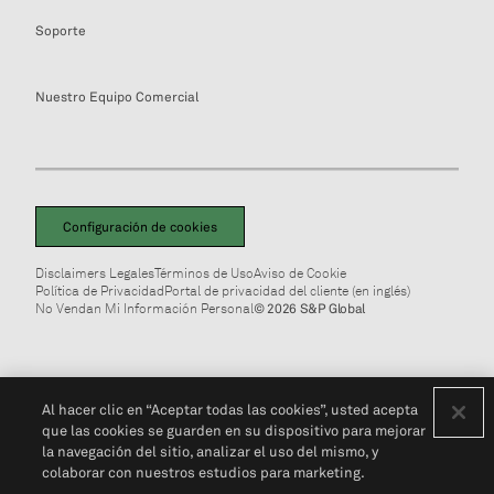
Soporte
Nuestro Equipo Comercial
Configuración de cookies
Disclaimers Legales
Términos de Uso
Aviso de Cookie
Política de Privacidad
Portal de privacidad del cliente (en inglés)
No Vendan Mi Información Personal
© 2026 S&P Global
Al hacer clic en “Aceptar todas las cookies”, usted acepta
que las cookies se guarden en su dispositivo para mejorar
la navegación del sitio, analizar el uso del mismo, y
colaborar con nuestros estudios para marketing.