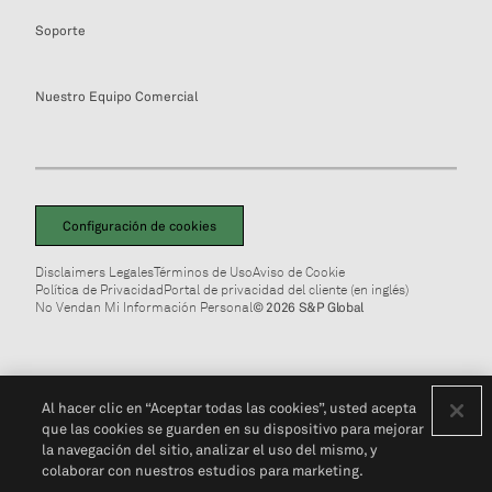
Soporte
Nuestro Equipo Comercial
Configuración de cookies
Disclaimers Legales
Términos de Uso
Aviso de Cookie
Política de Privacidad
Portal de privacidad del cliente (en inglés)
No Vendan Mi Información Personal
© 2026 S&P Global
Al hacer clic en “Aceptar todas las cookies”, usted acepta
que las cookies se guarden en su dispositivo para mejorar
la navegación del sitio, analizar el uso del mismo, y
colaborar con nuestros estudios para marketing.