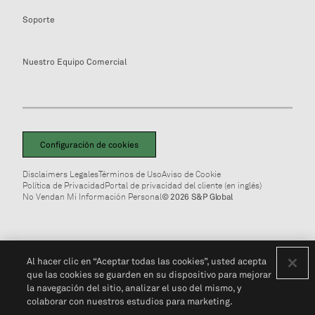
Soporte
Nuestro Equipo Comercial
Configuración de cookies
Disclaimers Legales
Términos de Uso
Aviso de Cookie
Política de Privacidad
Portal de privacidad del cliente (en inglés)
No Vendan Mi Información Personal
© 2026 S&P Global
Al hacer clic en “Aceptar todas las cookies”, usted acepta
que las cookies se guarden en su dispositivo para mejorar
la navegación del sitio, analizar el uso del mismo, y
colaborar con nuestros estudios para marketing.