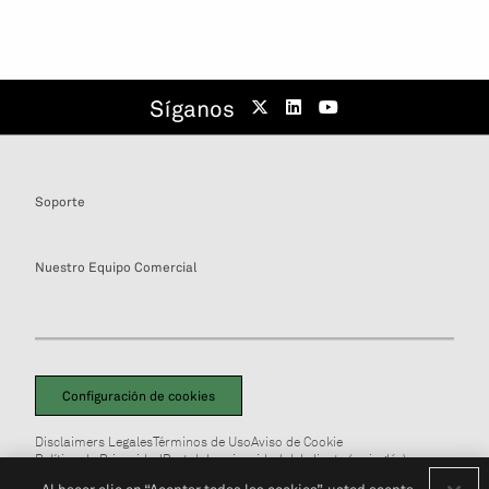
Síganos
Soporte
Nuestro Equipo Comercial
Configuración de cookies
Disclaimers Legales
Términos de Uso
Aviso de Cookie
Política de Privacidad
Portal de privacidad del cliente (en inglés)
No Vendan Mi Información Personal
© 2026 S&P Global