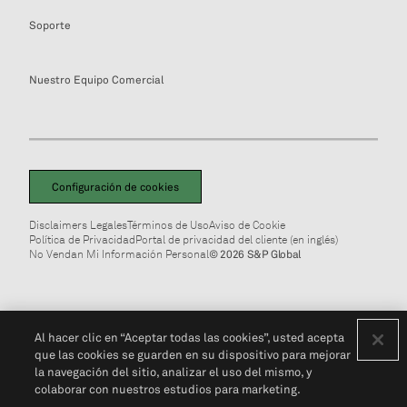
Soporte
Nuestro Equipo Comercial
Configuración de cookies
Disclaimers Legales
Términos de Uso
Aviso de Cookie
Política de Privacidad
Portal de privacidad del cliente (en inglés)
No Vendan Mi Información Personal
© 2026 S&P Global
Al hacer clic en “Aceptar todas las cookies”, usted acepta
que las cookies se guarden en su dispositivo para mejorar
la navegación del sitio, analizar el uso del mismo, y
colaborar con nuestros estudios para marketing.