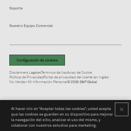
Soporte
Nuestro Equipo Comercial
Configuración de cookies
Disclaimers Legales
Términos de Uso
Aviso de Cookie
Política de Privacidad
Portal de privacidad del cliente (en inglés)
No Vendan Mi Información Personal
© 2026 S&P Global
Al hacer clic en “Aceptar todas las cookies”, usted acepta
que las cookies se guarden en su dispositivo para mejorar
la navegación del sitio, analizar el uso del mismo, y
colaborar con nuestros estudios para marketing.