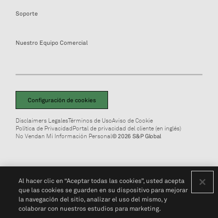
Soporte
Nuestro Equipo Comercial
Configuración de cookies
Disclaimers Legales
Términos de Uso
Aviso de Cookie
Política de Privacidad
Portal de privacidad del cliente (en inglés)
No Vendan Mi Información Personal
© 2026 S&P Global
Al hacer clic en “Aceptar todas las cookies”, usted acepta
que las cookies se guarden en su dispositivo para mejorar
la navegación del sitio, analizar el uso del mismo, y
colaborar con nuestros estudios para marketing.