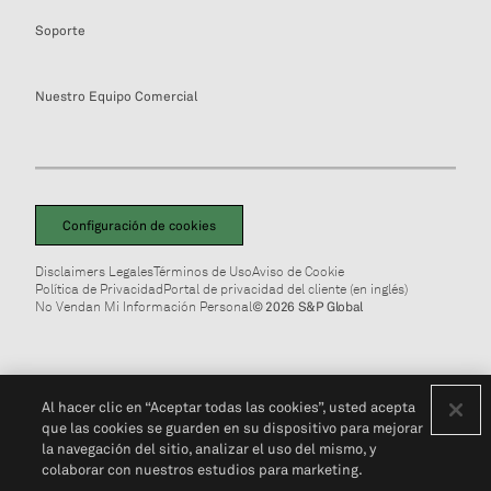
Soporte
Nuestro Equipo Comercial
Configuración de cookies
Disclaimers Legales
Términos de Uso
Aviso de Cookie
Política de Privacidad
Portal de privacidad del cliente (en inglés)
No Vendan Mi Información Personal
© 2026 S&P Global
Al hacer clic en “Aceptar todas las cookies”, usted acepta
que las cookies se guarden en su dispositivo para mejorar
la navegación del sitio, analizar el uso del mismo, y
colaborar con nuestros estudios para marketing.