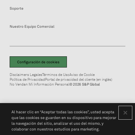
Soporte
Nuestro Equipo Comercial
Configuración de cookies
Disclaimers Legales
Términos de Uso
Aviso de Cookie
Política de Privacidad
Portal de privacidad del cliente (en inglés)
No Vendan Mi Información Personal
© 2026 S&P Global
Al hacer clic en “Aceptar todas las cookies”, usted acepta
que las cookies se guarden en su dispositivo para mejorar
la navegación del sitio, analizar el uso del mismo, y
colaborar con nuestros estudios para marketing.