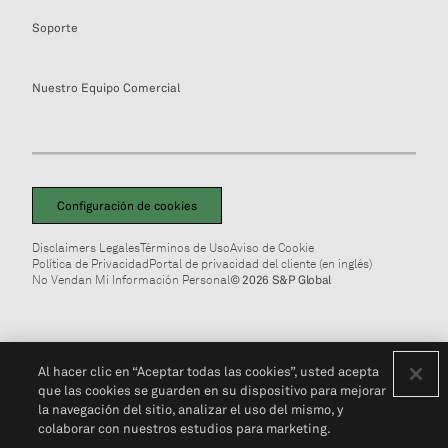
Soporte
Nuestro Equipo Comercial
Configuración de cookies
Disclaimers Legales
Términos de Uso
Aviso de Cookie
Política de Privacidad
Portal de privacidad del cliente (en inglés)
No Vendan Mi Información Personal
© 2026 S&P Global
Al hacer clic en “Aceptar todas las cookies”, usted acepta
que las cookies se guarden en su dispositivo para mejorar
la navegación del sitio, analizar el uso del mismo, y
colaborar con nuestros estudios para marketing.