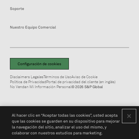
Soporte
Nuestro Equipo Comercial
Configuración de cookies
Disclaimers Legales
Términos de Uso
Aviso de Cookie
Política de Privacidad
Portal de privacidad del cliente (en inglés)
No Vendan Mi Información Personal
© 2026 S&P Global
Al hacer clic en “Aceptar todas las cookies”, usted acepta
que las cookies se guarden en su dispositivo para mejorar
la navegación del sitio, analizar el uso del mismo, y
colaborar con nuestros estudios para marketing.