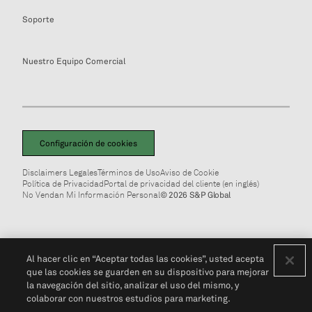
Soporte
Nuestro Equipo Comercial
Configuración de cookies
Disclaimers Legales
Términos de Uso
Aviso de Cookie
Política de Privacidad
Portal de privacidad del cliente (en inglés)
No Vendan Mi Información Personal
© 2026 S&P Global
Al hacer clic en “Aceptar todas las cookies”, usted acepta
que las cookies se guarden en su dispositivo para mejorar
la navegación del sitio, analizar el uso del mismo, y
colaborar con nuestros estudios para marketing.