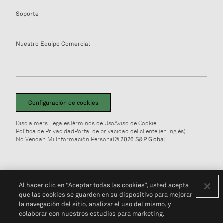
Soporte
Nuestro Equipo Comercial
Configuración de cookies
Disclaimers Legales
Términos de Uso
Aviso de Cookie
Política de Privacidad
Portal de privacidad del cliente (en inglés)
No Vendan Mi Información Personal
© 2026 S&P Global
Al hacer clic en “Aceptar todas las cookies”, usted acepta
que las cookies se guarden en su dispositivo para mejorar
la navegación del sitio, analizar el uso del mismo, y
colaborar con nuestros estudios para marketing.